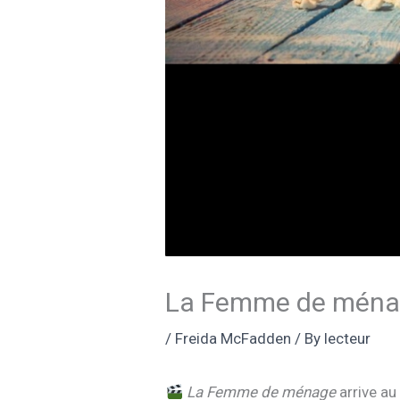
La Femme de ménag
/
Freida McFadden
/ By
lecteur
La Femme de ménage
arrive au