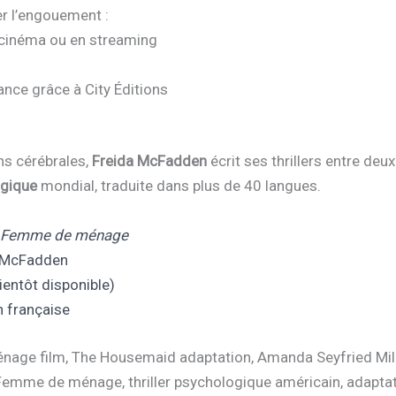
er l’engouement :
u cinéma ou en streaming
nce grâce à City Éditions
ns cérébrales,
Freida McFadden
écrit ses thrillers entre deux
ogique
mondial, traduite dans plus de 40 langues.
 Femme de ménage
a McFadden
entôt disponible)
n française
ge film, The Housemaid adaptation, Amanda Seyfried Millie
mme de ménage, thriller psychologique américain, adaptati