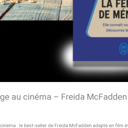
e au cinéma – Freida McFadden
 cinéma : le best-seller de Freida McFadden adapté en film