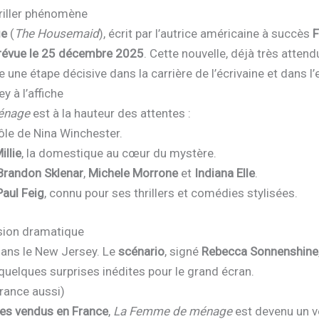
riller phénomène
ge
(
The Housemaid
), écrit par l’autrice américaine à succès
prévue le 25 décembre 2025
. Cette nouvelle, déjà très attend
 une étape décisive dans la carrière de l’écrivaine et dans 
 à l’affiche
énage
est à la hauteur des attentes :
rôle de Nina Winchester.
illie
, la domestique au cœur du mystère.
Brandon Sklenar
,
Michele Morrone
et
Indiana Elle
.
Paul Feig
, connu pour ses thrillers et comédies stylisées.
sion dramatique
ans le New Jersey. Le
scénario
, signé
Rebecca Sonnenshine
quelques surprises inédites pour le grand écran.
France aussi)
res vendus en France
,
La Femme de ménage
est devenu un vé